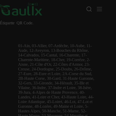
Passer
au
contenu
Étiquette
QR Code.
01-Ain
,
03-Allier
,
07-Ardèche
,
10-Aube
,
11-
Aude
,
12-Aveyron
,
13-Bouches du Rhône
,
14-Calvados
,
15-Cantal
,
16-Charente
,
17-
Charente-Maritime
,
18-Cher
,
19-Corrèze
,
2-
Aisne
,
21-Côte d'Or
,
22-Côtes d'Armor
,
23-
Creuse
,
24-Dordogne
,
25-Doubs
,
26-Drôme
,
27-Eure
,
28-Eure et Loire
,
2A-Corse du Sud
,
2B-Haute Corse
,
30-Gard
,
31-Haute Garonne
,
32-Gers
,
33-Gironde
,
34-Hérault
,
35-Ille et
Vilaine
,
36-Indre
,
37-Indre et Loire
,
38-Isère
,
39-Jura
,
4-Alpes de Haute Provence
,
40-
Landes
,
41-Loire et Cher
,
43-Haute Loire
,
44-
Loire Atlantique
,
45-Loiret
,
46-Lot
,
47-Lot et
Garonne
,
48-Lozère
,
49-Maine et Loire
,
5-
Hautes Alpes
,
50-Manche
,
51-Marne
,
52-
Haute Marne
,
53-Mayenne
,
54-Meurthe et