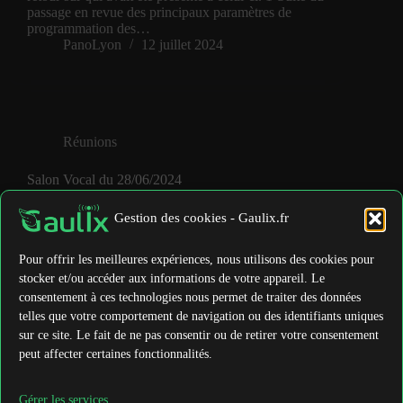
passage en revue des principaux paramètres de
programmation des…
PanoLyon
12 juillet 2024
Réunions
Salon Vocal du 28/06/2024
Durée : 1.5 heure 1-Retour sur présentation de
Gestion des cookies - Gaulix.fr
Meshtastic réalisée par @fred_f4eed_ki7qqp au
salon Iseramat. De bons contacts, des curieux
intéressés mais pas que … Le nommage de nos
Pour offrir les meilleures expériences, nous utilisons des cookies pour
nœuds a rassuré des personnes d’intérêt. Puisque des
stocker et/ou accéder aux informations de votre appareil. Le
radioamateurs et des…
consentement à ces technologies nous permet de traiter des données
PanoLyon
28 juin 2024
telles que votre comportement de navigation ou des identifiants uniques
sur ce site. Le fait de ne pas consentir ou de retirer votre consentement
peut affecter certaines fonctionnalités.
Mentions légales
Conditions Générales d’Utilisation
Politique de confidentialité
Gérer les services