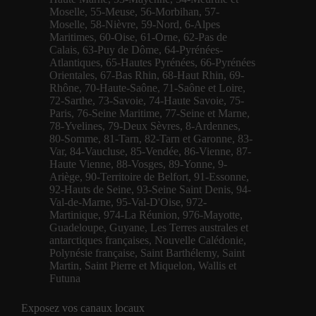
Moselle
,
55-Meuse
,
56-Morbihan
,
57-
Moselle
,
58-Nièvre
,
59-Nord
,
6-Alpes
Maritimes
,
60-Oise
,
61-Orne
,
62-Pas de
Calais
,
63-Puy de Dôme
,
64-Pyrénées-
Atlantiques
,
65-Hautes Pyrénées
,
66-Pyrénées
Orientales
,
67-Bas Rhin
,
68-Haut Rhin
,
69-
Rhône
,
70-Haute-Saône
,
71-Saône et Loire
,
72-Sarthe
,
73-Savoie
,
74-Haute Savoie
,
75-
Paris
,
76-Seine Maritime
,
77-Seine et Marne
,
78-Yvelines
,
79-Deux Sèvres
,
8-Ardennes
,
80-Somme
,
81-Tarn
,
82-Tarn et Garonne
,
83-
Var
,
84-Vaucluse
,
85-Vendée
,
86-Vienne
,
87-
Haute Vienne
,
88-Vosges
,
89-Yonne
,
9-
Ariège
,
90-Territoire de Belfort
,
91-Essonne
,
92-Hauts de Seine
,
93-Seine Saint Denis
,
94-
Val-de-Marne
,
95-Val-D'Oise
,
972-
Martinique
,
974-La Réunion
,
976-Mayotte
,
Guadeloupe
,
Guyane
,
Les Terres australes et
antarctiques françaises
,
Nouvelle Calédonie
,
Polynésie française
,
Saint Barthélemy
,
Saint
Martin
,
Saint Pierre et Miquelon
,
Wallis et
Futuna
Exposez vos canaux locaux