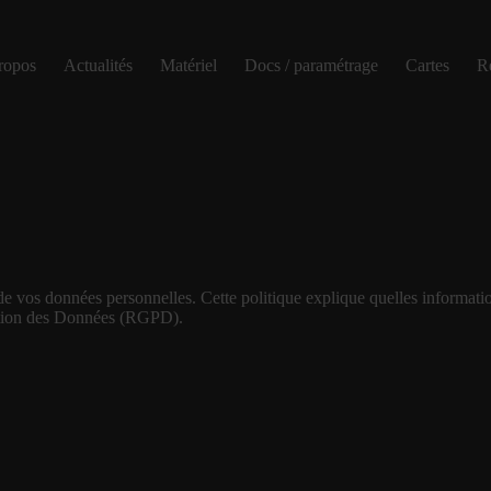
ropos
Actualités
Matériel
Docs / paramétrage
Cartes
Ré
e vos données personnelles. Cette politique explique quelles informati
ection des Données (RGPD).