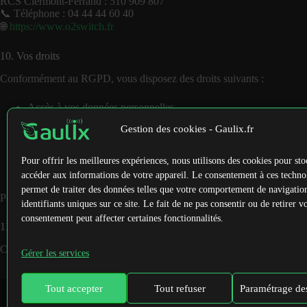
RCS Clermont-Ferrand : 510 909 807
📞 Téléphone : 04 44 44 60 40
🌐
https://www.o2switch.fr
10. Vos droits
Conformément au RGPD, vous disposez des droits suivants :
Accès à vos données personnelles
Rectification si elles sont inexactes ou incomplètes
Gestion des cookies - Gaulix.fr
Suppression de vos données (« droit à l’oubli »)
Limitation du traitement de vos données
Opposition au traitement de vos données (notamment cookies/stat
Pour offrir les meilleures expériences, nous utilisons des cookies pour sto
Portabilité de vos données (transfert vers un autre prestataire)
accéder aux informations de votre appareil. Le consentement à ces techno
permet de traiter des données telles que votre comportement de navigatio
Pour exercer vos droits, contactez le responsable officiel à :
contact@ga
identifiants uniques sur ce site. Le fait de ne pas consentir ou de retirer v
consentement peut affecter certaines fonctionnalités.
11. Mise à jour de cette politique
Cette politique peut être modifiée à tout moment pour rester conforme à l
Gérer les services
Mentions légales
Tout accepter
Tout refuser
Paramétrage de
Conditions Générales d’Utilisation